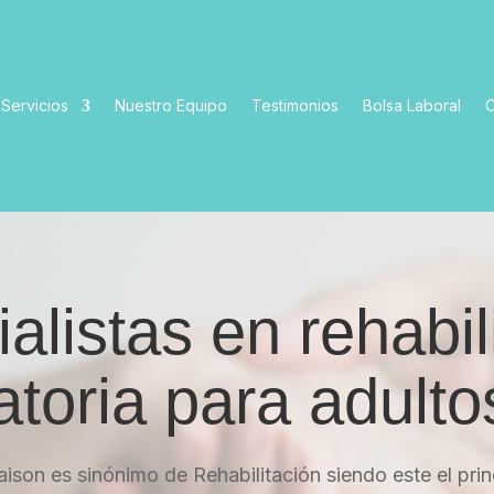
Servicios
Nuestro Equipo
Testimonios
Bolsa Laboral
C
alistas en rehabil
atoria para adult
son es sinónimo de Rehabilitación siendo este el prin