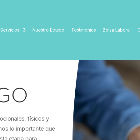
Servicios
Nuestro Equipo
Testimonios
Bolsa Laboral
C
OGO
cionales, físicos y
mos lo importante que
sta etapa para