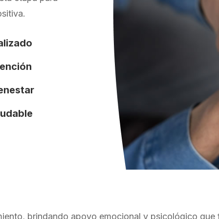
sitiva.
alizado
tención
ienestar
ludable
ento, brindando apoyo emocional y psicológico que fo