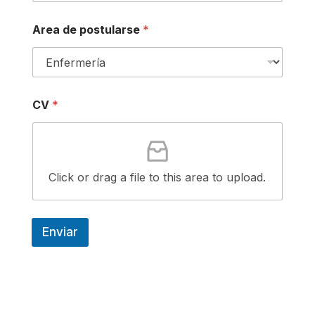
a
r
*
s
Area de postularse
*
C
e
V
N
*
o
m
b
CV
*
r
e
Click or drag a file to this area to upload.
Enviar