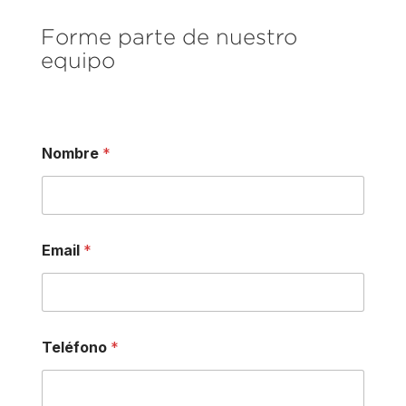
Forme parte de nuestro
equipo
Nombre
*
A
Email
*
r
e
a
p
o
s
Teléfono
*
t
u
l