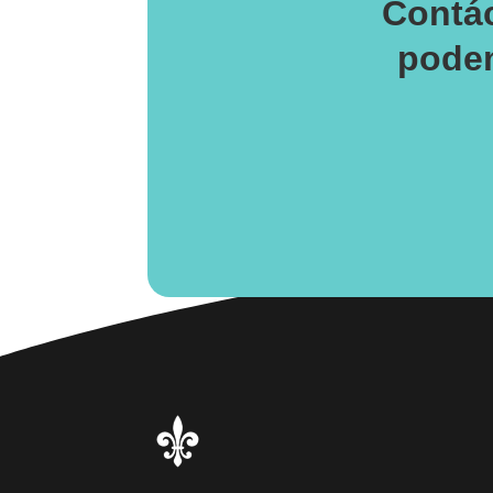
Contá
podem