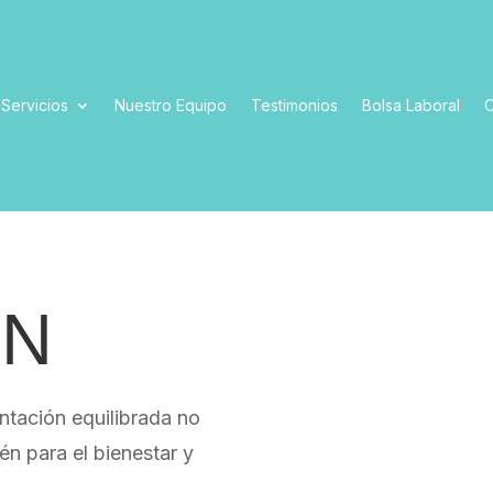
Servicios
Nuestro Equipo
Testimonios
Bolsa Laboral
C
ÓN
tación equilibrada no
én para el bienestar y