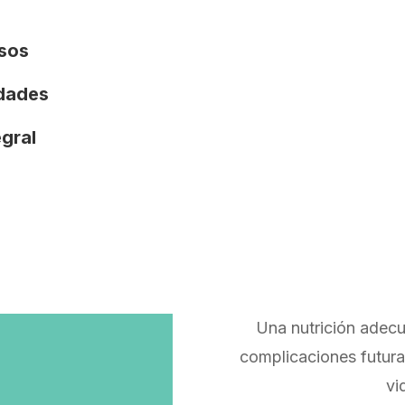
osos
idades
egral
Una nutrición adecu
complicaciones futura
vi