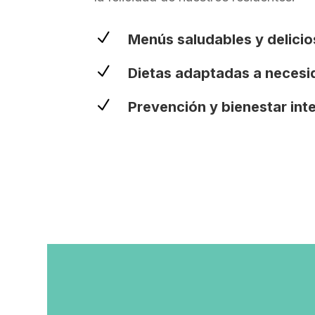
N
Menús saludables y delici
N
Dietas adaptadas a neces
N
Prevención y bienestar int