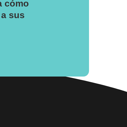
a cómo
 a sus