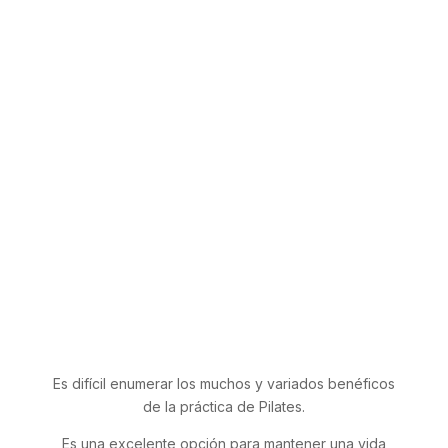
N
Mejora la circulación sanguínea y el
sistema cardiovascular.
N
Promueve una mejor calidad del
sueño y reduce el estrés.
N
Aumenta la flexibilidad y reduce las
tensiones musculares.
N
Estimula la salud mental, reduciendo
el riesgo de demencia.
Es difícil enumerar los muchos y variados benéficos
de la práctica de Pilates.
Es una excelente opción para mantener una vida